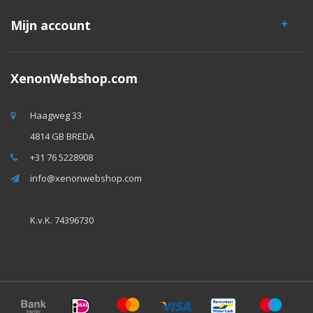
Mijn account
XenonWebshop.com
Haagweg 33
4814 GB BREDA
+31 76 5228908
info@xenonwebshop.com
K.v.K. 74396730