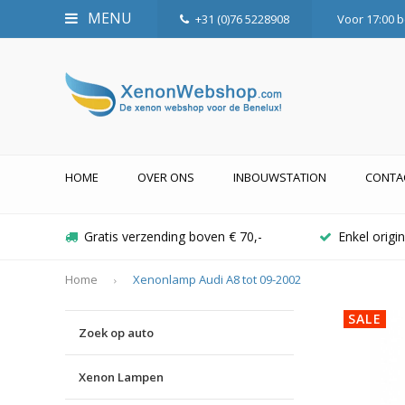
MENU
+31 (0)76 5228908
Voor 17:00 b
HOME
OVER ONS
INBOUWSTATION
CONTA
Gratis verzending boven € 70,-
Enkel orig
Home
Xenonlamp Audi A8 tot 09-2002
SALE
Zoek op auto
Xenon Lampen