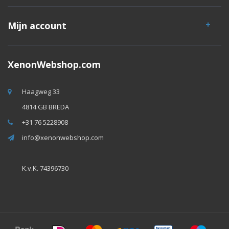
Mijn account
XenonWebshop.com
Haagweg 33
4814 GB BREDA
+31 76 5228908
info@xenonwebshop.com
K.v.K. 74396730