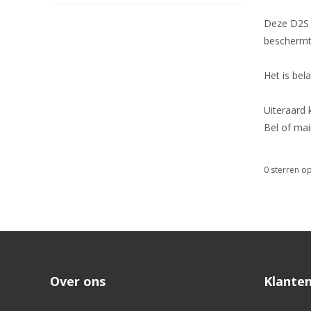
Deze D2S l
beschermt.
Het is bel
Uiteraard
Bel of mai
0
sterren op
Over ons
Klanten