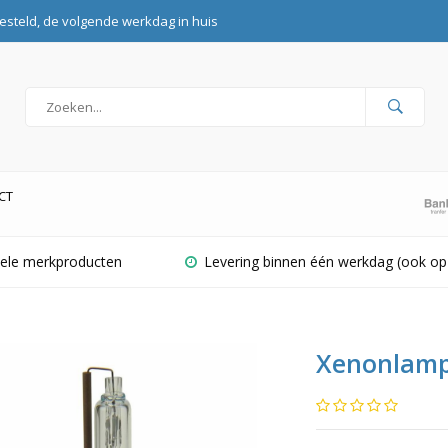
esteld, de volgende werkdag in huis
CT
inele merkproducten
Levering binnen één werkdag (ook op
Xenonlamp