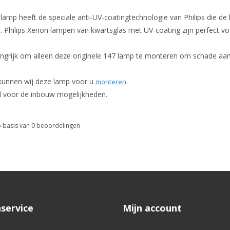
amp heeft de speciale anti-UV-coatingtechnologie van Philips die de 
 Philips Xenon lampen van kwartsglas met UV-coating zijn perfect vo
angrijk om alleen deze originele 147 lamp te monteren om schade aan
 kunnen wij deze lamp voor u
.
monteren
l voor de inbouw mogelijkheden.
 basis van
0
beoordelingen
service
Mijn account