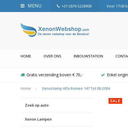
MENU
+31 (0)76 5228908
Voor 17:00 b
HOME
OVER ONS
INBOUWSTATION
CONTA
Gratis verzending boven € 70,-
Enkel orig
Home
Xenonlamp Alfa Romeo 147 Tot 08-2004
SALE
Zoek op auto
Xenon Lampen