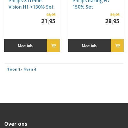
Philips XTreme
Philips Racing H7
Vision H1 +130% Set
150% Set
28,95
36,95
21,95
28,95
Meer info
Meer info
Toon 1 - 4 van 4
Over ons