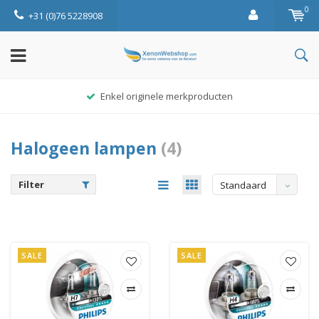
0
+31 (0)76 5228908
Enkel originele merkproducten
Halogeen lampen
(4)
Filter
Standaard
SALE
SALE