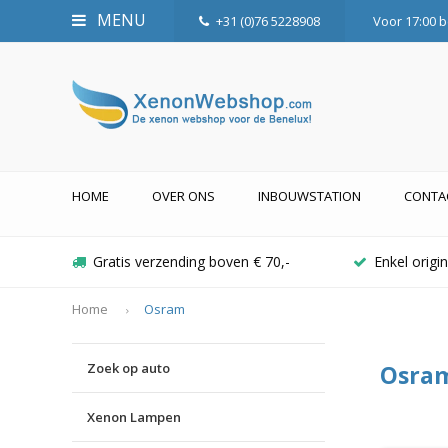
MENU
+31 (0)76 5228908
Voor 17:00 b
HOME
OVER ONS
INBOUWSTATION
CONTA
Gratis verzending boven € 70,-
Enkel orig
Home
Osram
Zoek op auto
Osra
Xenon Lampen