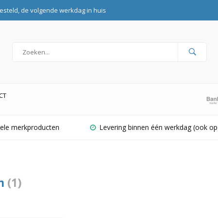
esteld, de volgende werkdag in huis
CT
inele merkproducten
Levering binnen één werkdag (ook op
m
(1)