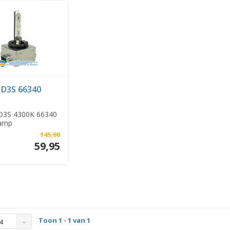
D3S 66340
D3S 4300K 66340
lamp
145,00
59,95
Toon 1 - 1 van 1
4