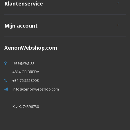
Klantenservice
Mijn account
XenonWebshop.com
Haagweg 33
4814 GB BREDA
+31 76 5228908
info@xenonwebshop.com
K.v.K. 74396730