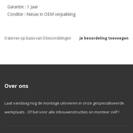
Garantie : 1 Jaar
Conditie : Nieuw in OEM verpakking
0
sterren op basis van
0
beoordelingen
Je beoordeling toevoegen
Over ons
Laat vandaag nog de montage uitvoeren in onze gespecialiseerde
werkplaats . Of bel voor alle inbouwinstructies en monteer zelf !