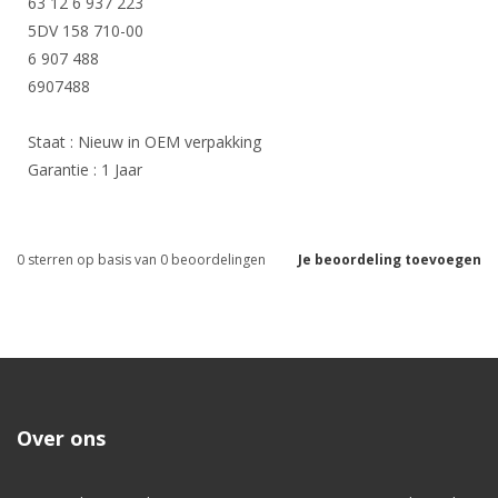
63 12 6 937 223
5DV 158 710-00
6 907 488
6907488
Staat : Nieuw in OEM verpakking
Garantie : 1 Jaar
0
sterren op basis van
0
beoordelingen
Je beoordeling toevoegen
Over ons