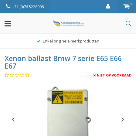
0
+31 (0)76 5228908
Enkel originele merkproducten
Xenon ballast Bmw 7 serie E65 E66
E67
NIET OP VOORRAAD