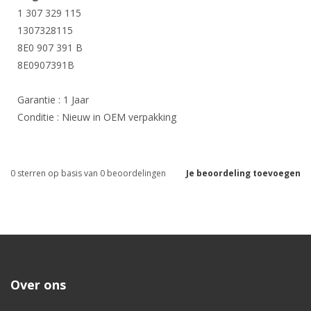
1 307 329 115
1307328115
8E0 907 391 B
8E0907391B
Garantie : 1 Jaar
Conditie : Nieuw in OEM verpakking
0
sterren op basis van
0
beoordelingen
Je beoordeling toevoegen
Over ons