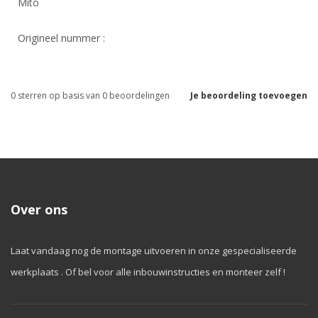
Mito
Origineel nummer :
0
sterren op basis van
0
beoordelingen
Je beoordeling toevoegen
Over ons
Laat vandaag nog de montage uitvoeren in onze gespecialiseerde
werkplaats . Of bel voor alle inbouwinstructies en monteer zelf !