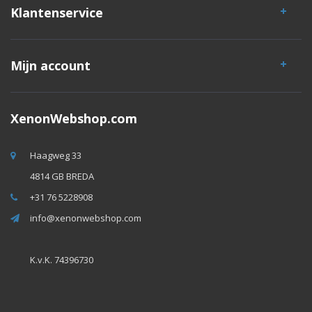
Klantenservice
Mijn account
XenonWebshop.com
Haagweg 33
4814 GB BREDA
+31 76 5228908
info@xenonwebshop.com
K.v.K. 74396730