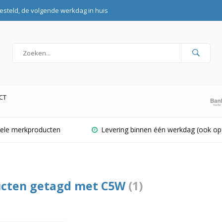
esteld, de volgende werkdag in huis
CT
inele merkproducten
Levering binnen één werkdag (ook op
cten getagd met C5W
(1)