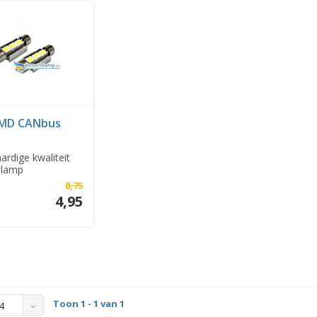
SMD CANbus
rdige kwaliteit
slamp
C5W .
8,75
4,95
Toon 1 - 1 van 1
4