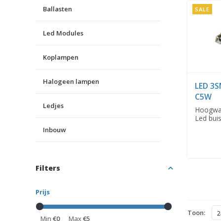
Ballasten
SALE
Led Modules
Koplampen
Halogeen lampen
LED 3
C5W
Ledjes
Hoogwaa
Led bui
CANbus
Inbouw
Filters
Prijs
Toon:
2
Min
€0
Max
€5