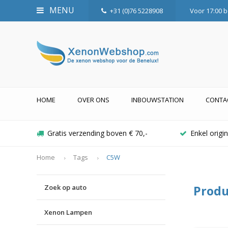
MENU
+31 (0)76 5228908
Voor 17:00 b
HOME
OVER ONS
INBOUWSTATION
CONTA
Gratis verzending boven € 70,-
Enkel orig
Home
Tags
C5W
Zoek op auto
Produ
Xenon Lampen