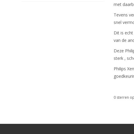
met daarbi
Tevens ver
snel verm
Dit is ech
van de an
Deze Phil
sterk , sc
Philips Xe
goedkeuri
0
sterren op