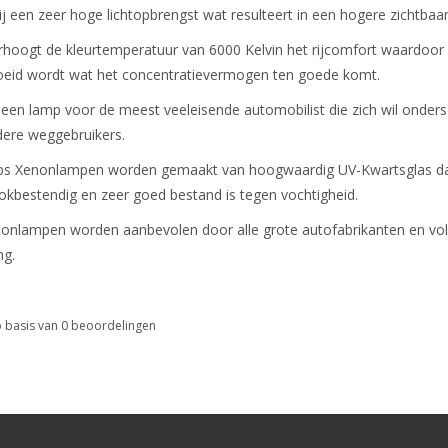
j een zeer hoge lichtopbrengst wat resulteert in een hogere zichtbaar
hoogt de kleurtemperatuur van 6000 Kelvin het rijcomfort waardoor
oeid wordt wat het concentratievermogen ten goede komt.
t een lamp voor de meest veeleisende automobilist die zich wil onder
dere weggebruikers.
ips Xenonlampen worden gemaakt van hoogwaardig UV-Kwartsglas da
hokbestendig en zeer goed bestand is tegen vochtigheid.
nonlampen worden aanbevolen door alle grote autofabrikanten en vol
ng.
 basis van
0
beoordelingen