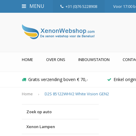
MENU
+31 (0)76 5228908
Voor 17:00 b
HOME
OVER ONS
INBOUWSTATION
CONTA
Gratis verzending boven € 70,-
Enkel orig
Home
D2S 85122WHV2 White Vision GEN2
Zoek op auto
Xenon Lampen