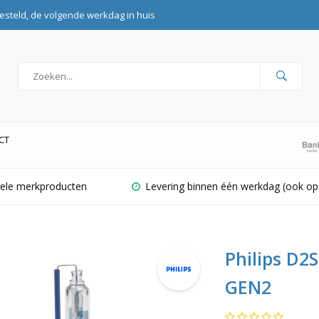
esteld, de volgende werkdag in huis
CT
inele merkproducten
Levering binnen één werkdag (ook op
Philips D2
GEN2