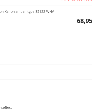
ision Xenonlampen type 85122 WHV
68,95
hteffect