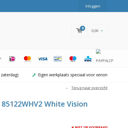
Inloggen
0
0,00
 zaterdag)
Eigen werkplaats speciaal voor xenon
Terug naar overzicht
S 85122WHV2 White Vision
NIET OP VOORRAAD