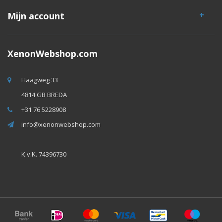
Mijn account
XenonWebshop.com
Haagweg 33
4814 GB BREDA
+31 76 5228908
info@xenonwebshop.com
K.v.K. 74396730