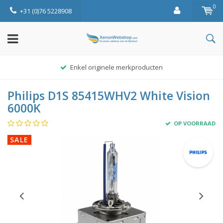
0
+31 (0)76 5228908
Enkel originele merkproducten
Philips D1S 85415WHV2 White Vision
6000K
OP VOORRAAD
SALE