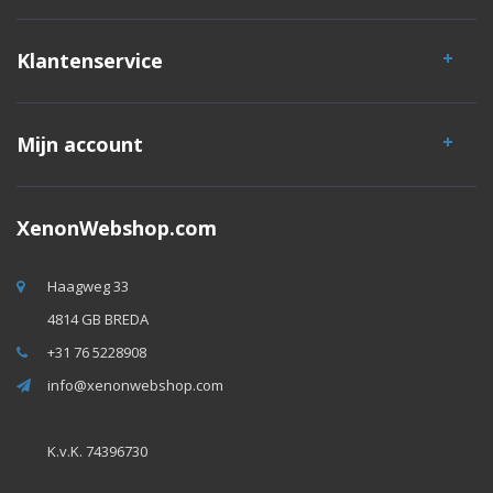
Klantenservice
Mijn account
XenonWebshop.com
Haagweg 33
4814 GB BREDA
+31 76 5228908
info@xenonwebshop.com
K.v.K. 74396730