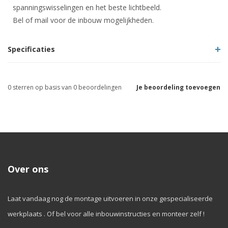
spanningswisselingen en het beste lichtbeeld.
Bel of mail voor de inbouw mogelijkheden.
Specificaties
0
sterren op basis van
0
beoordelingen
Je beoordeling toevoegen
Over ons
Laat vandaag nog de montage uitvoeren in onze gespecialiseerde
werkplaats . Of bel voor alle inbouwinstructies en monteer zelf !