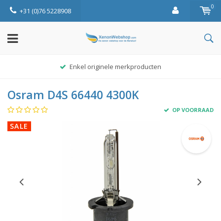
0
+31 (0)76 5228908
Enkel originele merkproducten
Osram D4S 66440 4300K
OP VOORRAAD
SALE