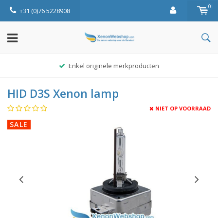
0
+31 (0)76 5228908
Enkel originele merkproducten
HID D3S Xenon lamp
NIET OP VOORRAAD
SALE