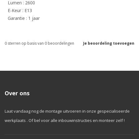
Lumen : 2600
E-Keur : E13
Garantie : 1 jaar
0
sterren op basis van
0
beoordelingen
Je beoordeling toevoegen
Over ons
Laat vandaag nog de montage uitvoeren in onze gespecialiseerde
werkplaats . Of bel voor alle inbouwinstructies en monteer zelf !