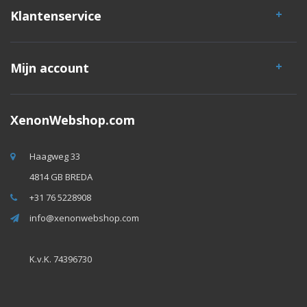
Klantenservice
Mijn account
XenonWebshop.com
Haagweg 33
4814 GB BREDA
+31 76 5228908
info@xenonwebshop.com
K.v.K. 74396730