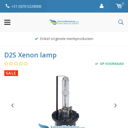
0
+31 (0)76 5228908
Enkel originele merkproducten
D2S Xenon lamp
OP VOORRAAD
SALE