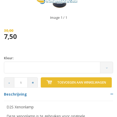
Image
1
/ 1
30,00
7,50
Kleur:
-
+
TOEVOEGEN AAN WINKELWAGEN
Beschrijving
D2S Xenonlamp
Deze xenonlamp is te gebruiken voor originele