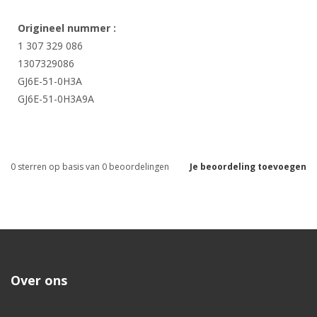
Origineel nummer :
1 307 329 086
1307329086
GJ6E-51-0H3A
GJ6E-51-0H3A9A
0
sterren op basis van
0
beoordelingen
Je beoordeling toevoegen
Over ons