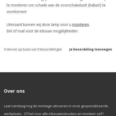
te monteren om schade aan de voorschakelunit (ballast) te
voorkomen!
Uiteraard kunnen wij deze lamp voor u
monteren
.
Bel of mail voor de inbouw mogelijkheden.
0
sterren op basis van
0
beoordelingen
Je beoordeling toevoegen
Over ons
Laat vandaag nog de montage uitvoeren in onze gespecialiseerde
werkplaats . Of bel voor alle inbouwinstructies en monteer zelf !