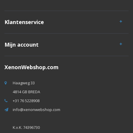
Klantenservice
Mijn account
XenonWebshop.com
Haagweg 33
4814 GB BREDA
+31 76 5228908
info@xenonwebshop.com
K.v.K. 74396730