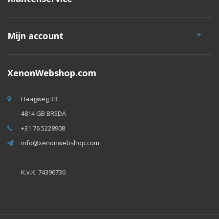
Mijn account
XenonWebshop.com
Haagweg 33
4814 GB BREDA
+31 76 5228908
info@xenonwebshop.com
K.v.K. 74396730