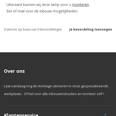
Uiteraard kunnen wij deze lamp voor u
monteren
.
Bel of mail voor de inbouw mogelijkheden.
0
sterren op basis van
0
beoordelingen
Je beoordeling toevoegen
Over ons
Laat vandaag nog de montage uitvoeren in onze gespecialiseerde
werkplaats . Of bel voor alle inbouwinstructies en monteer zelf !
Klantenservice