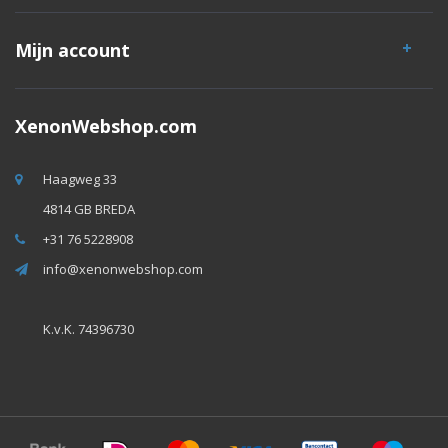
Mijn account
XenonWebshop.com
Haagweg 33
4814 GB BREDA
+31 76 5228908
info@xenonwebshop.com
K.v.K. 74396730